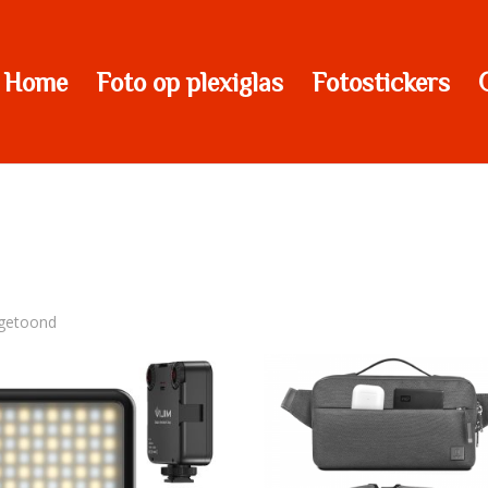
Home
Foto op plexiglas
Fotostickers
 getoond