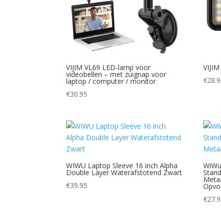
VIJIM VL69 LED-lamp voor
VIJIM
videobellen – met zuignap voor
€
28.
laptop / computer / monitor
€
30.95
WIWU Laptop Sleeve 16 inch Alpha
WiWu
Double Layer Waterafstotend Zwart
Stand
Metaa
€
39.95
Opvo
€
27.