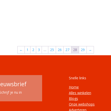
←
1
2
3
…
25
26
27
28
29
→
Snelle links
ieuwsbrief
Home
Schrijf je nu in
Alles winkelen
Blogs
Onze webshops
Adverteren