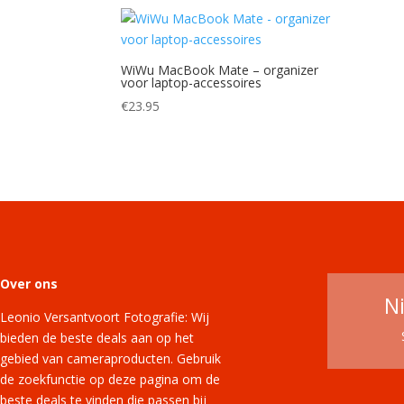
WiWu MacBook Mate – organizer
voor laptop-accessoires
€
23.95
Over ons
N
Leonio Versantvoort Fotografie: Wij
bieden de beste deals aan op het
gebied van cameraproducten. Gebruik
de zoekfunctie op deze pagina om de
beste deals te vinden die passen bij