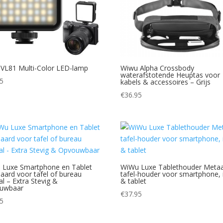
 VL81 Multi-Color LED-lamp
Wiwu Alpha Crossbody
waterafstotende Heuptas voor
95
kabels & accessoires – Grijs
€
36.95
 Luxe Smartphone en Tablet
WiWu Luxe Tablethouder Metaa
aard voor tafel of bureau
tafel-houder voor smartphone, 
l – Extra Stevig &
& tablet
uwbaar
€
37.95
95