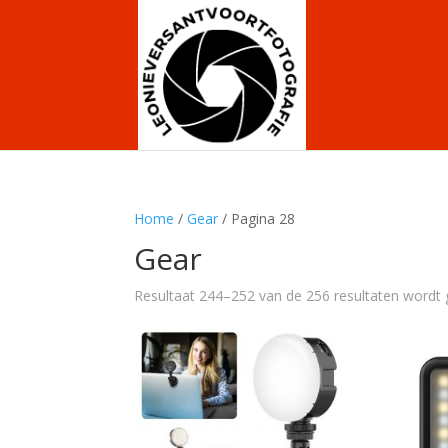
Home
/
Gear
/ Pagina 28
Gear
Resultaat 244–252 van de 256 resultaten wordt