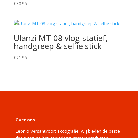
€
30.95
Ulanzi MT-08 vlog-statief,
handgreep & selfie stick
€
21.95
Over ons
Leonio Versantvoort Fotografie: Wij bieden de beste