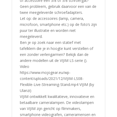
of accessoire een 3/8 of 5/8 schroefgat?
Geen probleem, gebruik daarvoor een van de
twee meegeleverde schroefadapters.
Let op: de accessoires (lamp, camera,
microfoon, smartphone etc.) op de foto’s zijn
puur ter illustratie en worden niet
meegeleverd.
Ben je op zoek naar een statief met
tafelklem die je in hoogte kunt verstellen of
een zonder verlengarmen? Bekijk dan de
andere modellen uit de VIJIM LS-serie ().
Video
https://www.mojogear.eu/wp-
content/uploads/2021/12/VIJIM-LS08-
Flexible-Live-Streaming-Stand.mp4 VIJIM (by
Ulanzi)
VIJIM ontwikkelt kwalitatieve, innovatieve en
betaalbare cameralampen. De videolampen
van VIJIM zijn gericht op filmmakers,
smartphone-videografen, cameramensen en