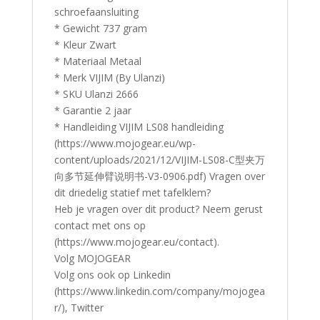
schroefaansluiting
* Gewicht 737 gram
* Kleur Zwart
* Materiaal Metaal
* Merk VIJIM (By Ulanzi)
* SKU Ulanzi 2666
* Garantie 2 jaar
* Handleiding VIJIM LS08 handleiding
(https://www.mojogear.eu/wp-
content/uploads/2021/12/VIJIM-LS08-C型夹万
向多节延伸臂说明书-V3-0906.pdf) Vragen over
dit driedelig statief met tafelklem?
Heb je vragen over dit product? Neem gerust
contact met ons op
(https://www.mojogear.eu/contact).
Volg MOJOGEAR
Volg ons ook op Linkedin
(https://www.linkedin.com/company/mojogea
r/), Twitter