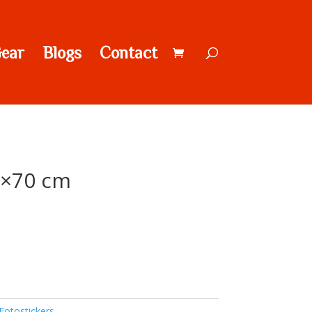
ear
Blogs
Contact
0×70 cm
Fotostickers