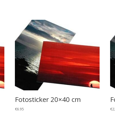
Fotosticker 20×40 cm
F
€
6.95
€
2