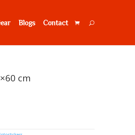
ear
Blogs
Contact
0×60 cm
Fotostickers