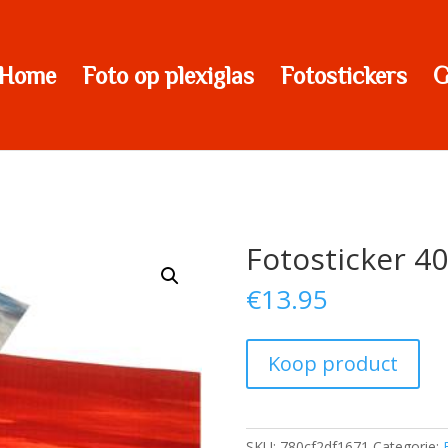
Home
Foto op plexiglas
Fotostickers
G
Fotosticker 4
€
13.95
Koop product
SKU:
780cf2df1671
Categorie: