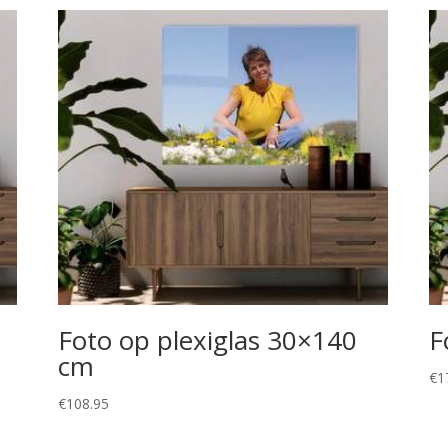
Foto op plexiglas 30×140
F
cm
€
1
€
108.95