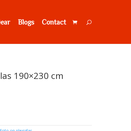
ear
Blogs
Contact
glas 190×230 cm
Foto op plexiglas