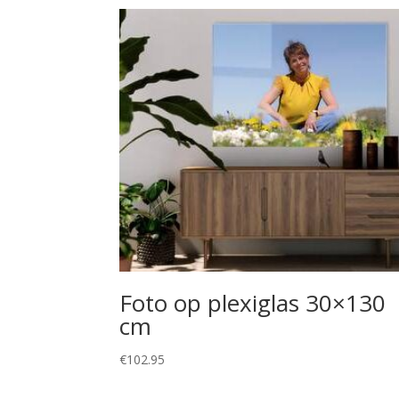
Foto op plexiglas 30×130
cm
€
102.95