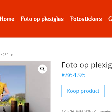
Home
Foto op plexiglas
Fotostickers
G
90×230 cm
Foto op plexi
€
864.95
Koop product
SKU:
761fd58487ba
Categorie: