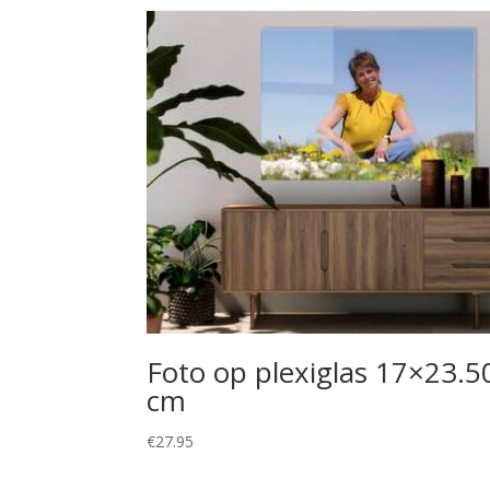
Foto op plexiglas 17×23.5
cm
€
27.95