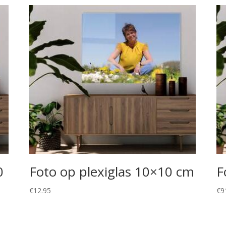
0
Foto op plexiglas 10×10 cm
F
€
12.95
€
9