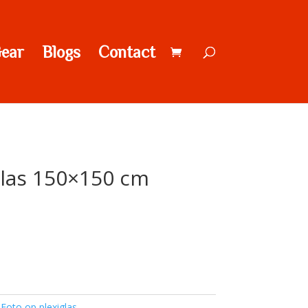
ear
Blogs
Contact
glas 150×150 cm
:
Foto op plexiglas