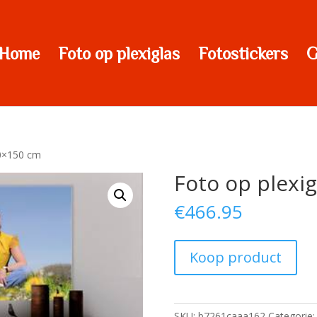
Home
Foto op plexiglas
Fotostickers
G
50×150 cm
Foto op plexi
€
466.95
Koop product
SKU:
b7261caaa162
Categorie