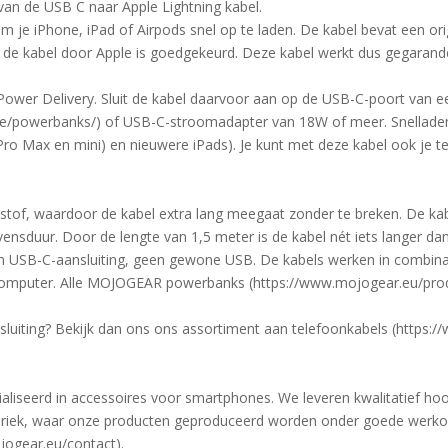
van de USB C naar Apple Lightning kabel.
m je iPhone, iPad of Airpods snel op te laden. De kabel bevat een orig
t de kabel door Apple is goedgekeurd. Deze kabel werkt dus gegaran
Power Delivery. Sluit de kabel daarvoor aan op de USB-C-poort van 
ie/powerbanks/) of USB-C-stroomadapter van 18W of meer. Snellade
 Pro Max en mini) en nieuwere iPads). Je kunt met deze kabel ook je
tstof, waardoor de kabel extra lang meegaat zonder te breken. De kab
vensduur. Door de lengte van 1,5 meter is de kabel nét iets langer da
 en USB-C-aansluiting, geen gewone USB. De kabels werken in combi
computer. Alle MOJOGEAR powerbanks (https://www.mojogear.eu/pro
luiting? Bekijk dan ons ons assortiment aan telefoonkabels (https:
iseerd in accessoires voor smartphones. We leveren kwalitatief ho
briek, waar onze producten geproduceerd worden onder goede werk
ogear.eu/contact).