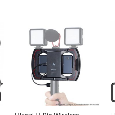
Ulanzi U-Rig Wireless
U