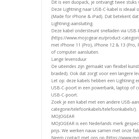
Dit is een duopack, je ontvangt twee stuks 
Deze Lightning naar USB-C-kabel is ideaal o
(Made for iPhone & iPad). Dat betekent da
Lightning-aansluiting.
Deze kabel ondersteunt snelladen via USB-
(https://www.mojogear.eu/product-categor
met iPhone 11 (Pro), iPhone 12 & 13 (Pro,
of computer aansluiten.
Lange levensduur
De uiteindes zijn gemaakt van flexibel kuns
braided). Ook dat zorgt voor een langere le
Let op: deze kabels hebben een Lightning
USB-C-poort in een powerbank, laptop of 
USB-C-poort.
Zoek je een kabel met een andere USB-aans
categorie/telefoonkabels/telefoonkabels/).
MOJOGEAR
MOJOGEAR is een Nederlands merk gespecial
prijs. We werken nauw samen met onze fa
Neem contact met ons op (https://www.moj