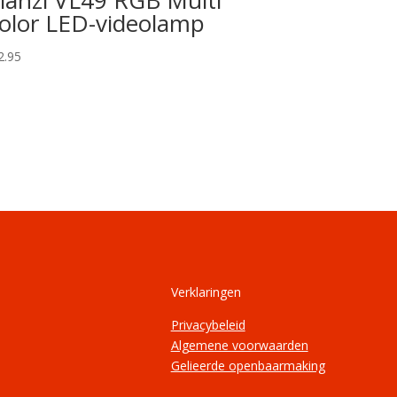
olor LED-videolamp
2.95
Verklaringen
Privacybeleid
Algemene voorwaarden
Gelieerde openbaarmaking