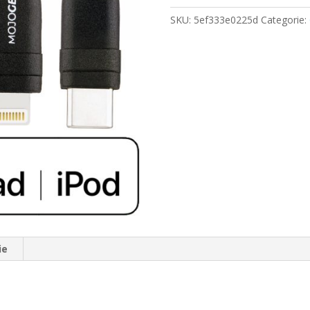
SKU:
5ef333e0225d
Categorie:
ie