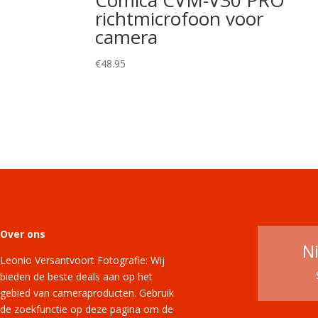
richtmicrofoon voor
camera
€
48.95
Over ons
N
Leonio Versantvoort Fotografie: Wij
bieden de beste deals aan op het
gebied van cameraproducten. Gebruik
de zoekfunctie op deze pagina om de