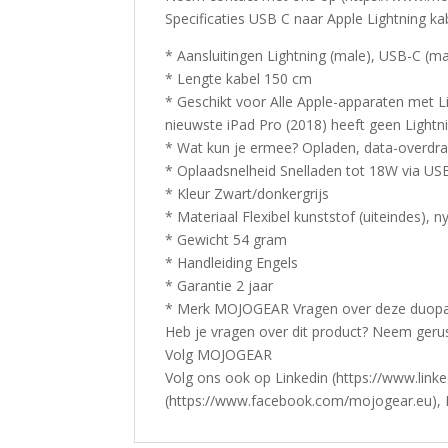
Specificaties USB C naar Apple Lightning ka
* Aansluitingen Lightning (male), USB-C (ma
* Lengte kabel 150 cm
* Geschikt voor Alle Apple-apparaten met L
nieuwste iPad Pro (2018) heeft geen Lightni
* Wat kun je ermee? Opladen, data-overdra
* Oplaadsnelheid Snelladen tot 18W via U
* Kleur Zwart/donkergrijs
* Materiaal Flexibel kunststof (uiteindes), n
* Gewicht 54 gram
* Handleiding Engels
* Garantie 2 jaar
* Merk MOJOGEAR Vragen over deze duopack
Heb je vragen over dit product? Neem gerus
Volg MOJOGEAR
Volg ons ook op Linkedin (https://www.lin
(https://www.facebook.com/mojogear.eu), 