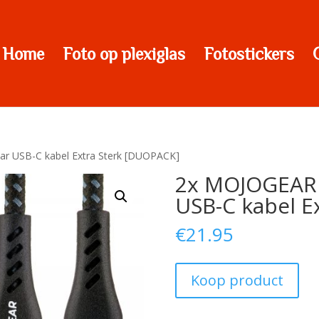
Home
Foto op plexiglas
Fotostickers
ar USB-C kabel Extra Sterk [DUOPACK]
2x MOJOGEAR 
USB-C kabel E
€
21.95
Koop product