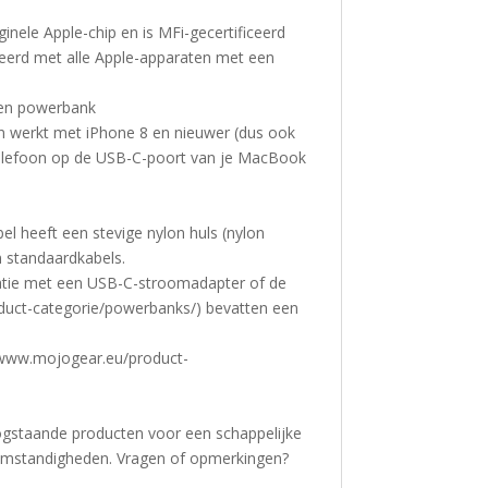
inele Apple-chip en is MFi-gecertificeerd
deerd met alle Apple-apparaten met een
een powerbank
n werkt met iPhone 8 en nieuwer (dus ook
 telefoon op de USB-C-poort van je MacBook
el heeft een stevige nylon huls (nylon
n standaardkabels.
natie met een USB-C-stroomadapter of de
duct-categorie/powerbanks/) bevatten een
//www.mojogear.eu/product-
ogstaande producten voor een schappelijke
omstandigheden. Vragen of opmerkingen?