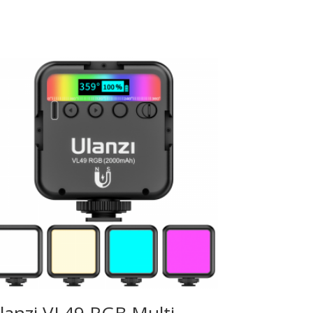
lanzi VL49 RGB Multi