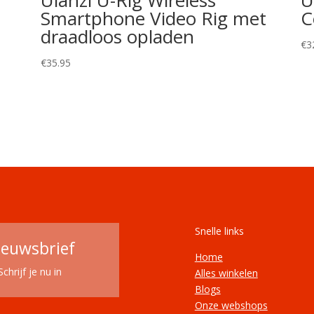
Smartphone Video Rig met
C
draadloos opladen
€
3
€
35.95
Snelle links
ieuwsbrief
Home
Schrijf je nu in
Alles winkelen
Blogs
Onze webshops