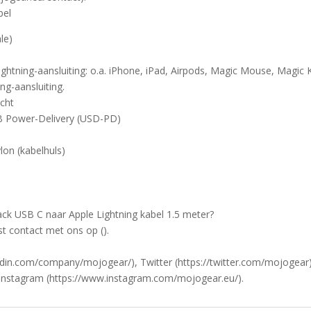
bel
le)
ightning-aansluiting: o.a. iPhone, iPad, Airpods, Magic Mouse, Magic
ng-aansluiting.
cht
SB Power-Delivery (USD-PD)
ylon (kabelhuls)
 USB C naar Apple Lightning kabel 1.5 meter?
t contact met ons op ().
kedin.com/company/mojogear/), Twitter (https://twitter.com/mojogear
Instagram (https://www.instagram.com/mojogear.eu/).